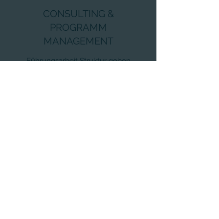
CONSULTING &
PROGRAMM
MANAGEMENT
Führungsarbeit Struktur geben
COACHING
Führungskompetenz entwickeln